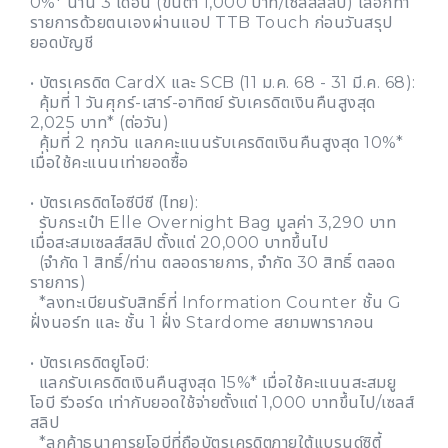
0%* นาน 3 เดือน (ขั้นต่ำ 1,000 บาท/เซลส์สลิป) เลือกทำ
รายการด้วยตนเองผ่านแอป TTB Touch ก่อนวันสรุป
ยอดบัญชี
• บัตรเครดิต CardX และ SCB (11 ม.ค. 68 - 31 มี.ค. 68):
คุ้มที่ 1 วันศุกร์-เสาร์-อาทิตย์ รับเครดิตเงินคืนสูงสุด
2,025 บาท* (ต่อวัน)
คุ้มที่ 2 ทุกวัน แลกคะแนนรับเครดิตเงินคืนสูงสุด 10%*
เมื่อใช้คะแนนเท่ายอดซื้อ
• บัตรเครดิตไอซีบีซี (ไทย):
รับกระเป๋า Elle Overnight Bag มูลค่า 3,290 บาท
เมื่อสะสมเซลส์สลิป ตั้งแต่ 20,000 บาทขึ้นไป
(จำกัด 1 สิทธิ์/ท่าน ตลอดรายการ, จำกัด 30 สิทธิ์ ตลอด
รายการ)
*ลงทะเบียนรับสิทธิ์ที่ Information Counter ชั้น G
ฝั่งนอร์ท และ ชั้น 1 ฝั่ง Stardome สยามพารากอน
• บัตรเครดิตยูโอบี:
แลกรับเครดิตเงินคืนสูงสุด 15%* เมื่อใช้คะแนนสะสมยู
โอบี รีวอร์ด เท่ากับยอดใช้จ่ายตั้งแต่ 1,000 บาทขึ้นไป/เซลส์
สลิป
*ลูกค้าธนาคารยูโอบีที่ถือบัตรเครดิตภายใต้แบรนด์ซิตี้