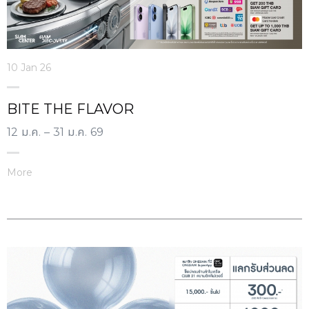
10 Jan 26
BITE THE FLAVOR
12 ม.ค. – 31 ม.ค. 69
More