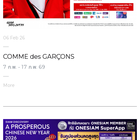
06 Feb 26
COMME des GARÇONS
7 ก.พ. - 17 ก.พ. 69
More