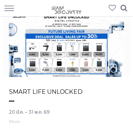
SMART LIFE UNLOCKED
20 มี.ค. – 31 พ.ค. 69
More