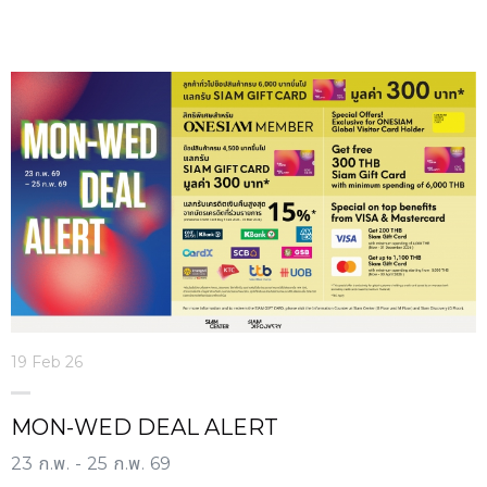
19 Feb 26
MON-WED DEAL ALERT
23 ก.พ. - 25 ก.พ. 69