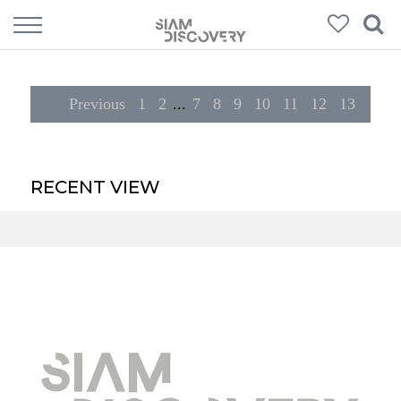
189
Products
Previous
1
2
...
7
8
9
10
11
12
13
RECENT VIEW