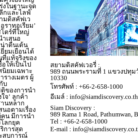
่งในฐานะจุด
ลีกและไลฟ์
ามดิสคัฟเว
พลอราทอเรียม’
โตร์ที่ใหญ่
่งนำเสนอ
่าตื่นเต้น
ยี่ยมเยือนได้
ี่แท้จริงของ
ื้อให้เป็นไป
สยามดิสคัฟเวอรี่ :
สนิยมเฉพาะ
989 ถนนพระรามที่ 1 แขวงปทุมว
ตารางเมตร ผู้
10330
กับ
โทรศัพท์ : +66-2-658-1000
มิติของการนำ
อีเมล์ : info@siamdiscovery.co.t
งใจ’ ลูกค้า
ผสานหลาก
Siam Discovery :
สนอตามเรื่อง
989 Rama 1 Road, Pathumwan, B
้คน มีการนำ
Tel : +66-2-658-1000
โลกยุค
E-mail : info@siamdiscovery.co.
ริการสุด
ประสบการณ์