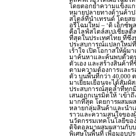
โดยตอกย้ำความแข็งแกร
หมายปลายทางด้านค้าป
สไตล์ที่นำเทรนด์ โดยสย
อรี่โฉมใหม่ – ‘ดิ เอ็กซ์
คือไลฟ์สไตล์สเปเชี่ยลตี้ส
ที่สุดในประเทศไทย ที่ซึ
ประสบการณ์แปลกใหม่ที่น
เร้าใจ เปิดโอกาสให้ผู้มาเ
มาค้นหาและค้นพบตัวตนท
ตัวเอง และสร้างสินค้าที่ซ
ตามความต้องการและร
ตัว บนพื้นที่กว่า 40,000 
มาเยี่ยมเยือนจะได้สัมผัส
ประสบการณ์สุดล้ำที่ทุก
เสนอถูกเนรมิตให้ ‘เข้าถึ
มากที่สุด โดยการผสม
หลายกลุ่มสินค้าและนำเ
ราวและความสนใจของผู
นวัตกรรมเทคโนโลยีของ
ดิจิตอลมาผสมผสานกับบ
พิเศษในพื้นที่ เพื่อมอบ