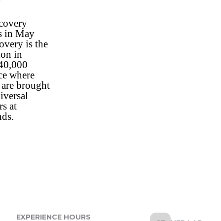
scovery
rs in May
very is the
ion in
 40,000
ace where
 are brought
iversal
rs at
ands.