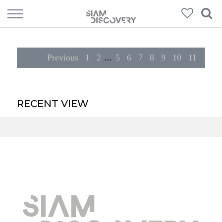
152
Products
Previous
1
2
...
5
6
7
8
9
10
11
RECENT VIEW