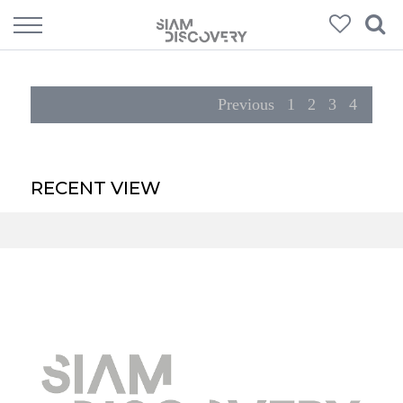
54
Products
Previous
1
2
3
4
RECENT VIEW