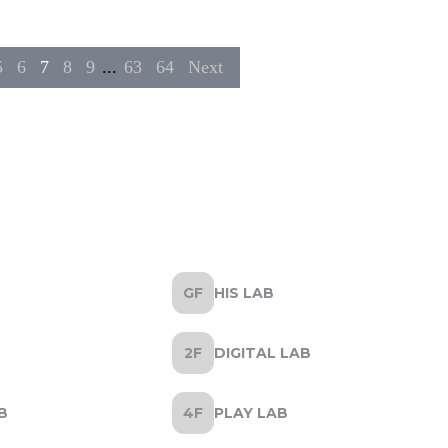
5
6
7
8
9
...
63
64
Next
HIS LAB
DIGITAL LAB
B
PLAY LAB