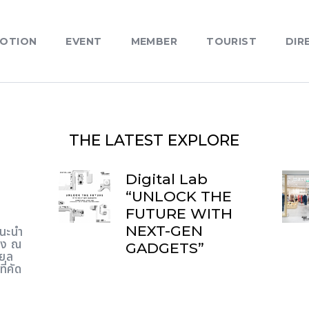
OTION
EVENT
MEMBER
TOURIST
DIR
THE LATEST
EXPLORE
Digital Lab
“UNLOCK THE
FUTURE WITH
NEXT-GEN
แนะนำ
อง ณ
GADGETS”
ียล
ี่คัด