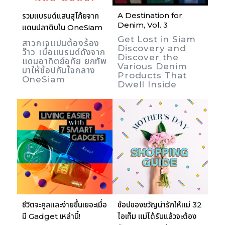
A Destination for
รวมแบรนด์แสนสุโก้ยจาก
Denim, Vol. 3
แดนปลาดิบใน OneSiam
Get Lost in Siam
สาวกเจแปนต้องร้อง
Discovery and
ว๊าว เมื่อแบรนด์ดังจาก
Discover the
แดนอาทิตย์อุทัย ยกทัพ
Various Denim
มาให้ช้อปกันใจกลาง
Products That
OneSiam
Dwell Inside
ชีวิตจะคูลและง่ายขึ้นเยอะเมื่อ
ช้อปของขวัญน่ารักให้แม่ 32
มี Gadget เหล่านี้!
ไอเท็ม แม่ได้รับแล้วจะต้อง