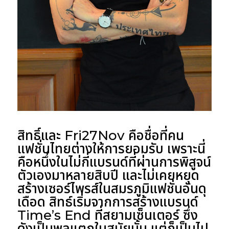
สิทธิ์และ Fri27Nov คือชื่อที่คน
แฟชั่นไทยต่างให้การยอมรับ เพราะนี่
คือหนึ่งในไม่กี่แบรนด์ที่ผ่านการพิสูจน์
ตัวเองมาหลายสิบปี และไม่เคยหยุด
สร้างเซอร์ไพรส์ในสมรภูมิแฟชั่นอันดุ
เดือด สิทธ์เริ่มจากการสร้างแบรนด์
Time’s End ที่สยามเซ็นเตอร์ ซึ่ง
ดังเป็นพลุแตกในสมัยนั้น แต่ก็เป็นไป