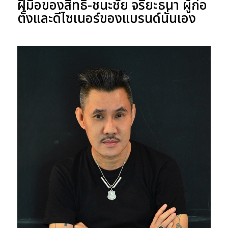
ฝีมือของ
สิทธิ์-ชนะชัย จรียะธนา
ผู้ก่อ
ตั้งและดีไซเนอร์ของแบรนด์นั่นเอง