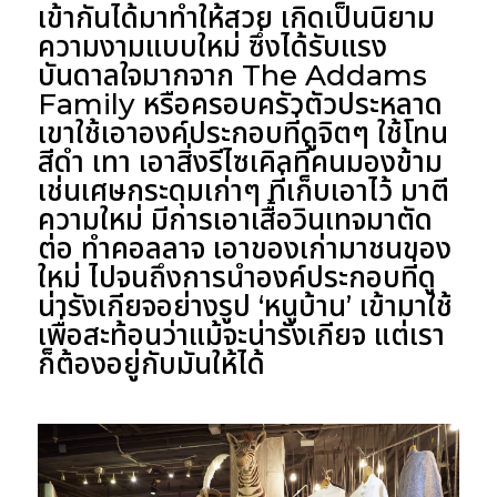
เข้ากันได้มาทำให้สวย เกิดเป็นนิยาม
ความงามแบบใหม่ ซึ่งได้รับแรง
บันดาลใจมากจาก The Addams
Family หรือครอบครัวตัวประหลาด
เขาใช้เอาองค์ประกอบที่ดูจิตๆ ใช้โทน
สีดำ เทา เอาสิ่งรีไซเคิลที่คนมองข้าม
เช่นเศษกระดุมเก่าๆ ที่เก็บเอาไว้ มาตี
ความใหม่ มีการเอาเสื้อวินเทจมาตัด
ต่อ ทำคอลลาจ เอาของเก่ามาชนของ
ใหม่ ไปจนถึงการนำองค์ประกอบที่ดู
น่ารังเกียจอย่างรูป ‘หนูบ้าน’ เข้ามาใช้
เพื่อสะท้อนว่าแม้จะน่ารังเกียจ แต่เรา
ก็ต้องอยู่กับมันให้ได้