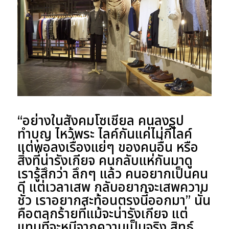
“
อย่างในสังคมโซเชียล คนลงรูป
ทำบุญ ไหว้พระ ไลค์กันแค่ไม่กี่ไลค์
แต่พอลงเรื่องแย่ๆ ของคนอื่น หรือ
สิ่งที่น่ารังเกียจ คนกลับแห่กันมาดู
เรารู้สึกว่า ลึกๆ แล้ว คนอยากเป็นคน
ดี แต่เวลาเสพ กลับอยากจะเสพความ
ชั่ว เราอยากสะท้อนตรงนี้ออกมา
” นั่น
คือตลกร้ายที่แม้จะน่ารังเกียจ แต่
แทนที่จะหนีจากความเป็นจริง สิทธ์