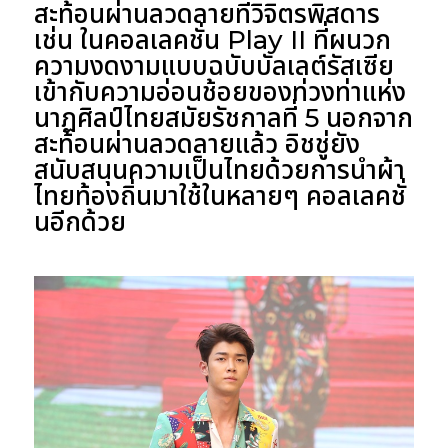
สะท้อนผ่านลวดลายที่วิจิตรพิสดาร
เช่น ในคอลเลคชั่น Play II ที่ผนวก
ความงดงามแบบฉบับบัลเลต์รัสเซีย
เข้ากับความอ่อนช้อยของท่วงท่าแห่ง
นาฏศิลป์ไทยสมัยรัชกาลที่ 5 นอกจาก
สะท้อนผ่านลวดลายแล้ว อิชชู่ยัง
สนับสนุนความเป็นไทยด้วยการนำผ้า
ไทยท้องถิ่นมาใช้ในหลายๆ คอลเลคชั่
นอีกด้วย