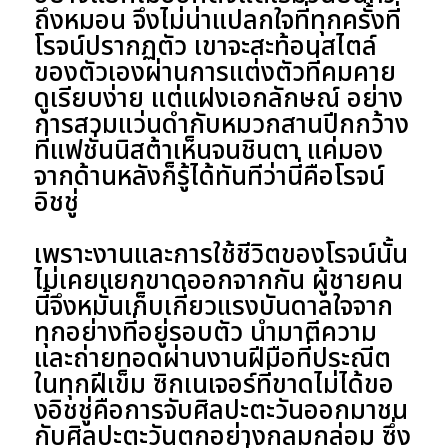
ถึงหมอน จึงไม่น่าแปลกใจที่ทุกครั้งที่
โรจน์ปรากฏตัว เขาจะสะท้อนสไตล์
ของตัวเองผ่านการแต่งตัวที่คมคาย
ดูเรียบง่าย แต่แฝงเอกลักษณ์ อย่าง
การสวมแว่นดำกับหมวกสานปีกกว้าง
ที่แฟชั่นนิสต้าเห็นจนชินตา แค่มอง
จากด้านหลังก็รู้ได้ทันทีว่านี่คือโรจน์
อิชชู่
เพราะงานและการใช้ชีวิตของโรจน์นั้น
ไม่เคยแยกขาดออกจากกัน ผู้ชายคน
นี้จึงหมั่นเก็บเกี่ยวแรงบันดาลใจจาก
ทุกอย่างที่อยู่รอบตัว นำมาตีความ
และถ่ายทอดผ่านงานฝีมือที่ประณีต
ในทุกฝีเข็ม ซิกเนเจอร์ที่ขาดไม่ได้ขอ
งอิชชู่คือการจับศิลปะตะวันออกมาชน
กับศิลปะตะวันตกอย่างกลมกล่อม ซึ่ง