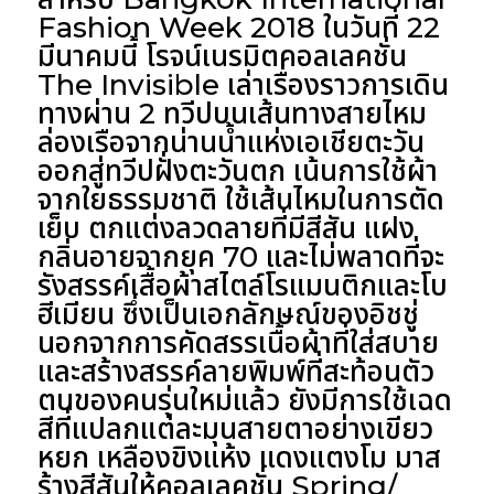
Fashion Week 2018 ในวันที่ 22
มีนาคมนี้ โรจน์เนรมิตคอลเลคชั่น
The Invisible
เล่าเรื่องราวการเดิน
ทางผ่าน 2 ทวีปบนเส้นทางสายไหม
ล่องเรือจากน่านน้ำแห่งเอเชียตะวัน
ออกสู่ทวีปฝั่งตะวันตก เน้นการใช้ผ้า
จากใยธรรมชาติ ใช้เส้นไหมในการตัด
เย็บ ตกแต่งลวดลายที่มีสีสัน แฝง
กลิ่นอายจากยุค 70 และไม่พลาดที่จะ
รังสรรค์เสื้อผ้าสไตล์โรแมนติกและโบ
ฮีเมียน ซึ่งเป็นเอกลักษณ์ของอิชชู่
นอกจากการคัดสรรเนื้อผ้าที่ใส่สบาย
และสร้างสรรค์ลายพิมพ์ที่สะท้อนตัว
ตนของคนรุ่นใหม่แล้ว ยังมีการใช้เฉด
สีที่แปลกแต่ละมุนสายตาอย่างเขียว
หยก เหลืองขิงแห้ง แดงแตงโม มาส
ร้างสีสันให้คอลเลคชั่น
Spring/