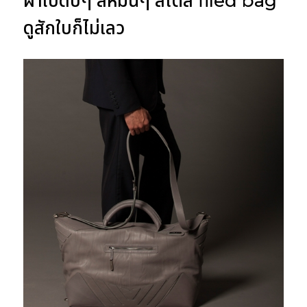
ผ้าใบดิบๆ สีหม่นๆ สไตล์ filed bag
ดูสักใบก็ไม่เลว