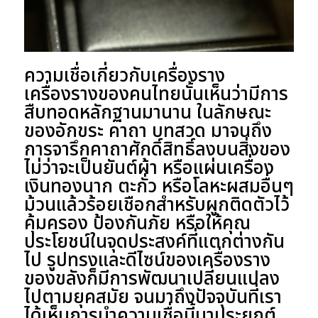
ความเชื่อเกี่ยวกับเครื่องราง
เครื่องรางของคนไทยนั้นเห็นว่ามีการ
สืบทอดหลักฐานมานาน ในลักษณะ
ของอักขระ คาถา บทสวด มาจนถึง
การจารึกคาถาศักดิ์สิทธิ์ลงบนสิ่งของ
ไม่ว่าจะเป็นยันต์ผ้า หรือแผ่นเครื่อง
เงินทองนาก ตะกั่ว หรือโลหะผสมอื่นๆ
ม้วนแล้วร้อยเชือกสำหรับผูกติดตัวไว้
คุ้มครอง ป้องกันภัย หรือให้คุณ
ประโยชน์ในจุดประสงค์ที่แตกต่างกัน
ไป รูปทรงและดีไซน์ของเครื่องราง
ของขลังก็มีการพัฒนาเปลี่ยนแปลง
ไปตามยุคสมัย จนมาถึงปัจจุบันที่เรา
ได้เห็นการนำความเชื่อนี้มาประยุกต์