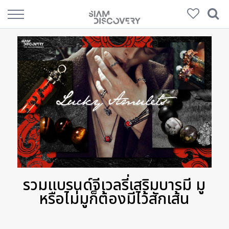
รวมแบรนด์จีเวลรี่เสริมบารมี มู
หรือไม่มูก็ต้องมีไว้สักเส้น