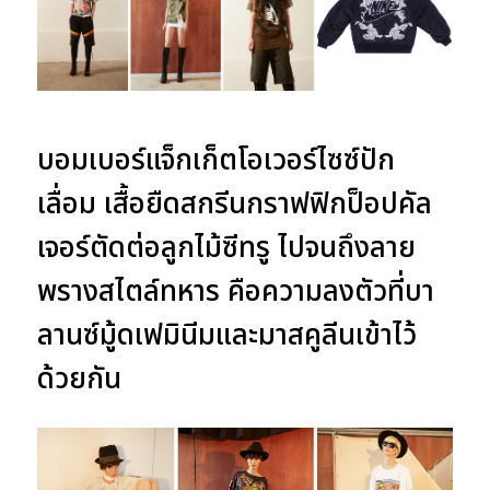
บอมเบอร์แจ็กเก็ตโอเวอร์ไซซ์ปัก
เลื่อม เสื้อยืดสกรีนกราฟฟิกป็อปคัล
เจอร์ตัดต่อลูกไม้ซีทรู ไปจนถึงลาย
พรางสไตล์ทหาร คือความลงตัวที่บา
ลานซ์มู้ดเฟมินีมและมาสคูลีนเข้าไว้
ด้วยกัน