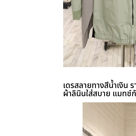
เดรสลายทางสีน้ำเงิน 
ผ้าลินินใส่สบาย แมทช์กั