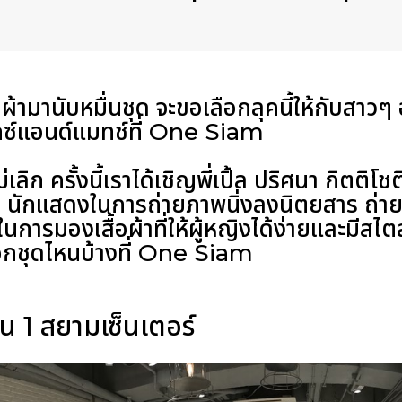
อผ้ามานับหมื่นชุด จะขอเลือกลุคนี้ให้กับสาวๆ
้มิกซ์แอนด์แมทช์ที่ One Siam
เลิก ครั้งนี้เราได้เชิญพี่เปิ้ล ปริศนา กิตติโชต
ดารา นักแสดงในการถ่ายภาพนิ่งลงนิตยสาร ถ่า
นการมองเสื้อผ้าที่ให้ผู้หญิงได้ง่ายและมีสไตล์
ือกชุดไหนบ้างที่ One Siam
น 1 สยามเซ็นเตอร์