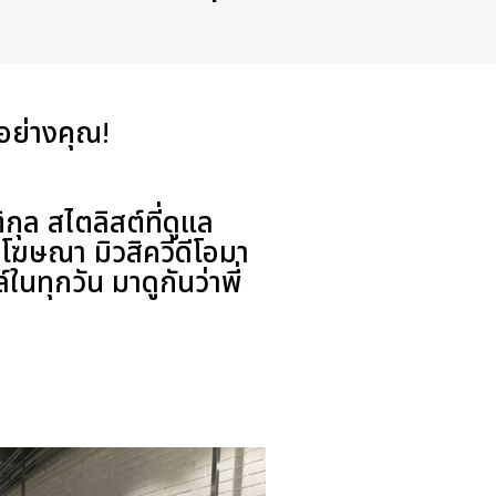
 อย่างคุณ!
ิกุล สไตลิสต์ที่ดูแล
ยโฆษณา มิวสิควีดีโอมา
ในทุกวัน มาดูกันว่าพี่