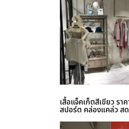
เสื้อแจ็คเก็ตสีเขียว 
สปอร์ต คล่องแคล่ว สดใ