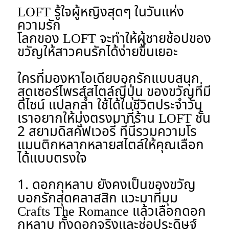
LOFT รู้ใจผู้หญิงสุดๆ ในวันแห่ง
ความรัก
โลกของ LOFT จะทำให้ผู้ชายช้อปของ
ขวัญให้สาวคนรักได้ง่ายขึ้นเยอะ
ใครที่มองหาไอเดียบอกรักแบบสนุก
สุดเซอร์ไพรส์สไตล์ญี่ปุ่น ของขวัญที่มี
ดีไซน์ แปลกล้ำ ใช้ได้ในชีวิตประจำวัน
เราอยากให้มุ่งตรงมาที่
ร้าน LOFT ชั้น
2 สยามดิสคัฟเวอรี่
ที่นี่รวมความโร
แมนติกหลากหลายสไตล์ให้คุณเลือก
ได้แบบตรงใจ
1. ดอกกุหลาบ ยังคงเป็นของขวัญ
บอกรักสุดคลาสสิก
แวะมาที่มุม
Crafts The Romance แล้วเลือกดอก
กุหลาบ ทั้งดอกจริงและช่อประดิษฐ์