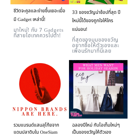
ชีวิตจะคูลและง่ายขึ้นเยอะเมื่อ
33 ของขวัญน่าช้อปที่สุด ปี
มี Gadget เหล่านี้!
ใหม่นี้ได้ของถูกใจให้ใคร
แน่นอน!
มาใหม่! กับ 7 Gadgets
ที่สายไฮเทคควรไปตำ!
ที่สุดของมุมของขวัญ
อยากซื้อให้ตัวเองและ
เพื่อนรักมาที่นี่เลย
รวมแบรนด์แสนสุโก้ยจาก
ฉลองปีใหม่ กับไอเท็มใหม่ๆ
แดนปลาดิบใน OneSiam
เป็นของขวัญให้ตัวเอง