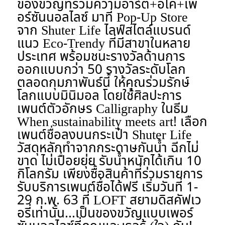
ของขวัญที่รวมความอาร์ต+อีโค่+เพ
อร์ซันนอลไลซ์
มาที่ Pop-Up Store
จาก Shuter Life ไลฟ์สไตล์แบรนด์
แนว Eco-Trendy ที่มีสาขาในหลาย
ประเทศ พร้อมชนะรางวัลด้านการ
ออกแบบกว่า 50 รางวัลระดับโลก
ตลอดกุมภาพันธ์นี้ ให้คุณร่วมรักษ์
โลกแบบมินิมอล โดยใช้ศิลปะการ
เพนต์ตัวอักษร Calligraphy ในธีม
When sustainability meets art! เลือก
เพนต์ชื่อลงบนกระเป๋า Shuter Life
วัสดุหลักทำจากกระดาษกันน้ำ ฉีกไม่
ขาด ไม่เปื่อยยุ่ย รับน้ำหนักได้เกิน 10
กิโลกรัม เพียงซื้อสินค้าที่ร่วมรายการ
รับบริการเพนต์ชื่อได้ฟรี เริ่มวันที่ 1-
29 ก.พ. 63 ที่ LOFT สยามดิสคัฟเว
อรี่เท่านั้น...เป็นของขวัญแบบเพอร์