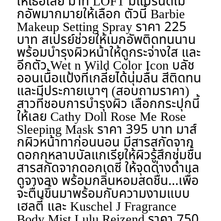
ให้เธอเลย มาที่ LOFT มีแบรนด์เม
กอัพมากมายให้เลือก ตัวนี้ Barbie
Makeup Setting Spray ราคา 225
บาท สเปรย์ช่วยให้เมกอัพติดทนนาน
พร้อมบำรุงผิวหน้าให้ดูกระจ่างใส และ
อีกตัว Wet n Wild Color Icon บลัช
ออนเนื้อแป้งที่เกลี่ยได้นุ่มลื่น สีติดทน
และมีประกายเบาๆ (สอบถามราคา)
สาวที่ชอบการบำรุงผิว เลือกกระปุกนี้
ให้เลย Cathy Doll Rose Me Rose
Sleeping Mask ราคา 395 บาท มาส์
กผิวหน้าทาก่อนนอน มีสารสกัดจาก
ดอกกุหลาบบัลแกเรียให้ผิวรู้สึกชุ่มชื้น
สารสกัดจากดอกเดซี่ ให้จุดด่างดำแล
ดูจางลง พร้อมกลิ่นหอมสดชื่น...เพื่อ
จะตื่นขึ้นมาพร้อมกับความงามแบบ
เฮลตี้ และ Kuschel J Fragrance
Body Mist Lulu Reizend ราคา 750