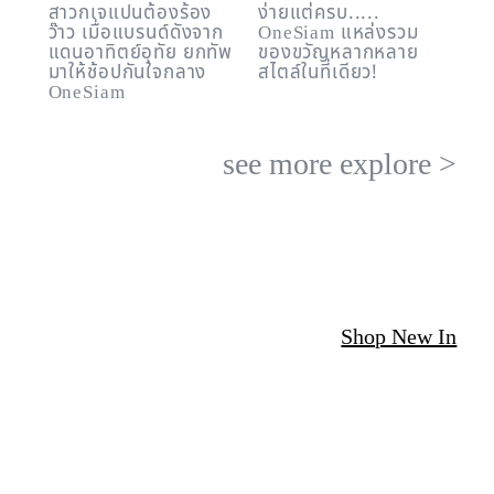
สาวกเจแปนต้องร้อง
ง่ายแต่ครบ.....
ว๊าว เมื่อแบรนด์ดังจาก
OneSiam แหล่งรวม
แดนอาทิตย์อุทัย ยกทัพ
ของขวัญหลากหลาย
มาให้ช้อปกันใจกลาง
สไตล์ในที่เดียว!
OneSiam
see more
explore
>
Shop New In