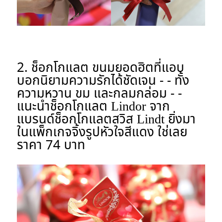
2. ช็อกโกแลต ขนมยอดฮิตที่แอบ
บอกนิยามความรักได้ชัดเจน
- - ทั้ง
ความหวาน ขม และกลมกล่อม - -
แนะนำช็อกโกแลต Lindor จาก
แบรนด์ช็อกโกแลตสวิส Lindt ยิ่งมา
ในแพ็กเกจจิ้งรูปหัวใจสีแดง ใช่เลย
ราคา 74 บาท