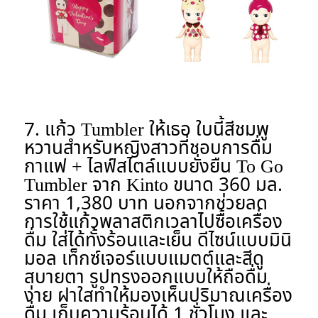
7. แก้ว Tumbler ให้เธอ
ใบนี้สีชมพู
หวานสำหรับหญิงสาวที่ชอบการดื่ม
กาแฟ + ไลฟ์สไตล์แบบยั่งยืน To Go
Tumbler จาก Kinto ขนาด 360 มล.
ราคา 1,380 บาท นอกจากช่วยลด
การใช้แก้วพลาสติกเวลาไปซื้อเครื่อง
ดื่ม ใส่ได้ทั้งร้อนและเย็น ดีไซน์แบบมินิ
มอล เท็กซ์เจอร์แบบแมตต์และสีดู
สบายตา รูปทรงออกแบบให้ถือดื่ม
ง่าย ฝาใสทำให้มองเห็นปริมาณเครื่อง
ดื่ม เก็บความร้อนได้ 1 ชั่วโมง และ