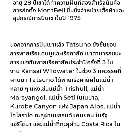
อายุ 28 ปีเขาได้ทำความฝันที่สองสำเร็จนั่นคือ
การก่อตั้ง MontBell ขึ้นซึ่งจำหน่ายเสื้อผ้าและ
อุปกรณ์การปีนเขาในปี 1975
นอกจากการปีนเขาแล้ว Tatsuno ยังชื่นชอบ
การพายเรือแคนนูและเรือคายัค เขาสามารถชนะ
การแข่งขันพายเรือคายัคประจำปีครั้งที่ 3 ใน
งาน Kansai Wildwater ในช่วง 3 ทศวรรษที่
ผ่านมา Tatsuno ได้พายเรือคายัคในแม่น้ำ
หลาย ๆ แห่งเช่นแม่น้ำ Trishull, แม่น้ำ
Marsyangdi, แม่น้ำ Seti ในเนปาล,
Kurobe Canyon แห่ง Japan Alps, แม่น้ำ
โคโลราโด ทะลุผ่านแกรนด์แคนยอน ในรัฐ
แอริโซนา และแม่น้ำที่ทะลุผ่าน Costa Rica ใน