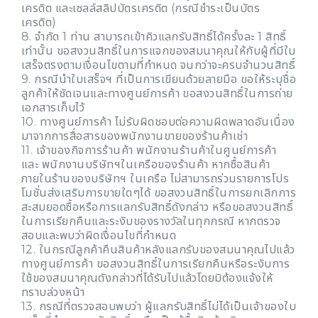
เครดิต และเซลล์สลิปบัตรเครดิต (กรณีชำระเป็นบัตร
เครดิต)
8. จำกัด 1 ท่าน สามารถเข้าคิวแลกรับสิทธิ์ได้ครั้งละ 1 สิทธิ์
เท่านั้น ขอสงวนสิทธิ์ในการแจกของสมนาคุณให้กับผู้ที่มีใบ
เสร็จตรงตามเงื่อนไขตามที่กำหนด จนกว่าจะครบจำนวนสิทธิ์
9. กรณีนำใบเสร็จฯ ที่เป็นการเขียนด้วยลายมือ ขอให้ระบุชื่อ
ลูกค้าให้ชัดเจนและทางศูนย์การค้า ขอสงวนสิทธิ์ในการถ่าย
เอกสารเก็บไว้
10. ทางศูนย์การค้า ไม่รับผิดชอบต่อความผิดพลาดอันเนื่อง
มาจากการสื่อสารของพนักงานขายของร้านค้าเช่า
11. เจ้าของกิจการร้านค้า พนักงานร้านค้าในศูนย์การค้า
และ พนักงานบริษัทฯในเครือของร้านค้า หากซื้อสินค้า
ภายในร้านของบริษัทฯ ในเครือ ไม่สามารถร่วมรายการโปร
โมชั่นส่งเสริมการขายใดๆได้ ขอสงวนสิทธิ์ในการยกเลิกการ
สะสมยอดซื้อหรือการแลกรับสิทธิ์ดังกล่าว หรือขอสงวนสิทธิ์
ในการเรียกคืนและระงับของรางวัลในทุกกรณี หากตรวจ
สอบและพบว่าผิดเงื่อนไขที่กำหนด
12. ในกรณีลูกค้าคืนสินค้าหลังแลกรับของสมนาคุณไปแล้ว
ทางศูนย์การค้า ขอสงวนสิทธิ์ในการเรียกคืนหรือระงับการ
ใช้ของสมนาคุณดังกล่าวที่ได้รับไปแล้วโดยมิต้องแจ้งให้
ทราบล่วงหน้า
13. กรณีที่ตรวจสอบพบว่า ผู้แลกรับสิทธิ์ไม่ได้เป็นเจ้าของใบ