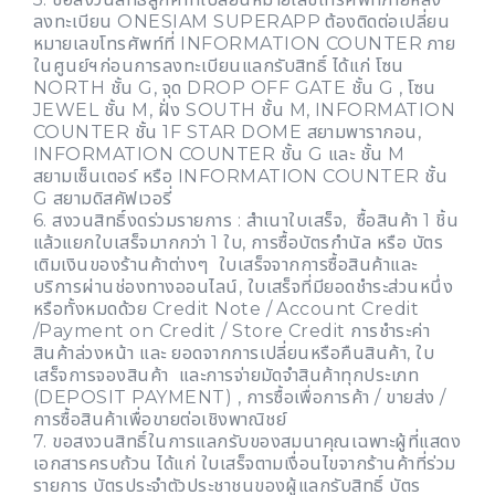
ลงทะเบียน ONESIAM SUPERAPP ต้องติดต่อเปลี่ยน
หมายเลขโทรศัพท์ที่ INFORMATION COUNTER ภาย
ในศูนย์ฯก่อนการลงทะเบียนแลกรับสิทธิ์ ได้แก่ โซน
NORTH ชั้น G, จุด DROP OFF GATE ชั้น G , โซน
JEWEL ชั้น M, ฝั่ง SOUTH ชั้น M, INFORMATION
COUNTER ชั้น 1F STAR DOME สยามพารากอน,
INFORMATION COUNTER ชั้น G และ ชั้น M
สยามเซ็นเตอร์ หรือ INFORMATION COUNTER ชั้น
G สยามดิสคัฟเวอรี่
6. สงวนสิทธิ์งดร่วมรายการ : สำเนาใบเสร็จ, ซื้อสินค้า 1 ชิ้น
แล้วแยกใบเสร็จมากกว่า 1 ใบ, การซื้อบัตรกำนัล หรือ บัตร
เติมเงินของร้านค้าต่างๆ ใบเสร็จจากการซื้อสินค้าและ
บริการผ่านช่องทางออนไลน์, ใบเสร็จที่มียอดชำระส่วนหนึ่ง
หรือทั้งหมดด้วย Credit Note / Account Credit
/Payment on Credit / Store Credit การชำระค่า
สินค้าล่วงหน้า และ ยอดจากการเปลี่ยนหรือคืนสินค้า, ใบ
เสร็จการจองสินค้า และการจ่ายมัดจำสินค้าทุกประเภท
(DEPOSIT PAYMENT) , การซื้อเพื่อการค้า / ขายส่ง /
การซื้อสินค้าเพื่อขายต่อเชิงพาณิชย์
7. ขอสงวนสิทธิ์ในการแลกรับของสมนาคุณเฉพาะผู้ที่แสดง
เอกสารครบถ้วน ได้แก่ ใบเสร็จตามเงื่อนไขจากร้านค้าที่ร่วม
รายการ บัตรประจำตัวประชาชนของผู้แลกรับสิทธิ์ บัตร