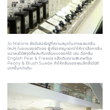
Jo Malone ยังมีเสน่ห์อยู่ที่ความสนุกในการผสมกลิ่น
ใหม่ๆ ในแบบของตัวเอง ผู้เชี่ยวชาญบอกว่าให้เราเลือกกลิ่น
แนวผลไม้ฟรุตตี้ผสมกับกลิ่นแนวดอกไม้ เช่น ฉีดกลิ่น
English Pear & Freesia แล้วเติมความพิเศษด้วย
Peony & Blush Suede ทำให้กลิ่นของคุณลึกล้ำมีมิติ
มากขึ้นกว่าเดิม