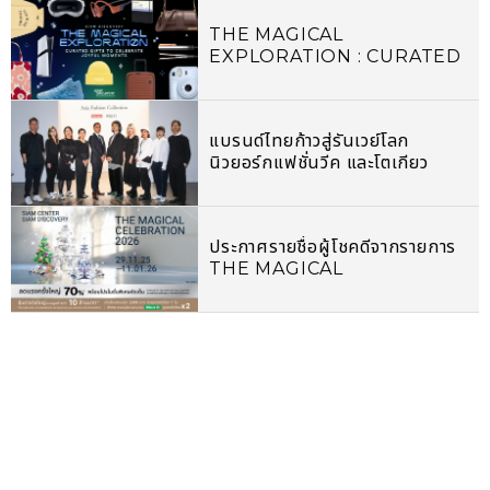
THE MAGICAL
EXPLORATION : CURATED
GIFTS TO CELEBRATE
JOYFUL MOMENTS
แบรนด์ไทยก้าวสู่รันเวย์โลก
นิวยอร์กแฟชั่นวีค และโตเกียว
รันเวย์โชว์
ประกาศรายชื่อผู้โชคดีจากรายการ
THE MAGICAL
CELEBRATION 2026