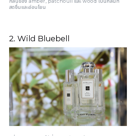
กลิ่นของ amber, patchouli และ wood เป็นกลิ่นที่
สดชื่นและอ่อนโยน
2. Wild Bluebell