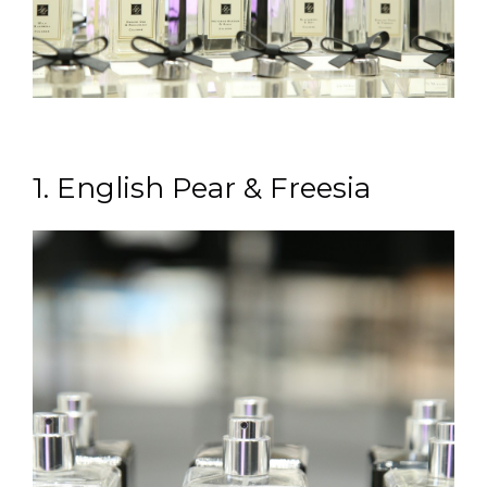
1. English Pear & Freesia