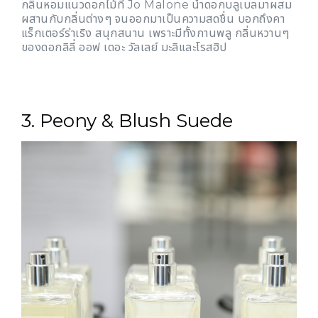
กลิ่นหอมแนวดอกไม้ที่ Jo Malone นำดอกบลูเบลมาผสม
ผสานกับกลิ่นต่างๆ จนออกมาเป็นความสดชื่น บอกถึงคา
แร็กเตอร์ร่าเริง สนุกสนาน เพราะมีทั้งกานพลู กลิ่นหวานๆ
ของดอกลิลี่ ออฟ เดอะ วัลเลย์ มะลิและโรสฮิป
3. Peony & Blush Suede