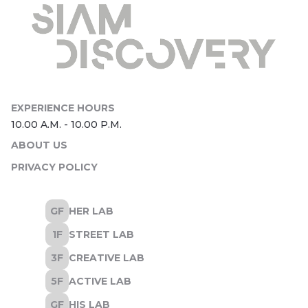
ABOUT US
PRIVACY POLICY