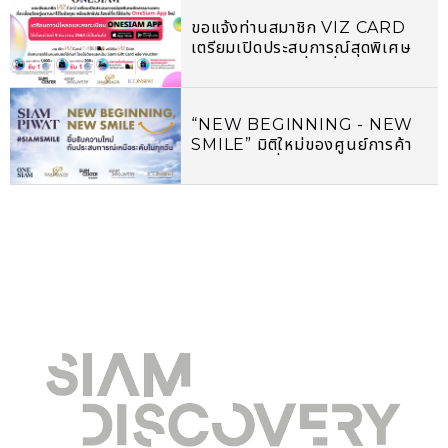
ขอแจ้งท่านสมาชิก VIZ CARD
เตรียมเปิดประสบการณ์สุดพิเศษ
คัดสรรมาเฉพาะที่จะเชื่อมโลกคู่
ขนานมาไว้ในมือคุณ พร้อมสิทธิ
ประโยชน์ที่จะได้รับกับ ONESIAM
“NEW BEGINNING - NEW
APP ใหม่
SMILE” มิติใหม่ของศูนย์การค้า
แห่งอนาคตที่จะสร้างความสุขและ
รอยยิ้มให้แก่ผู้คน