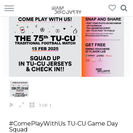
1
OF 1
#ComePlayWithUs TU-CU Game Day
Squad