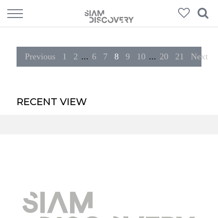
308
Products
Previous
1
2
...
6
7
8
9
10
...
20
21
Next
RECENT VIEW