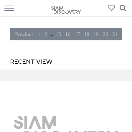
308
Products
Previous
1
2
...
15
16
17
18
19
20
21
RECENT VIEW