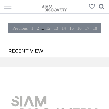
264
Products
Previous
1
2
...
12
13
14
15
16
17
18
RECENT VIEW