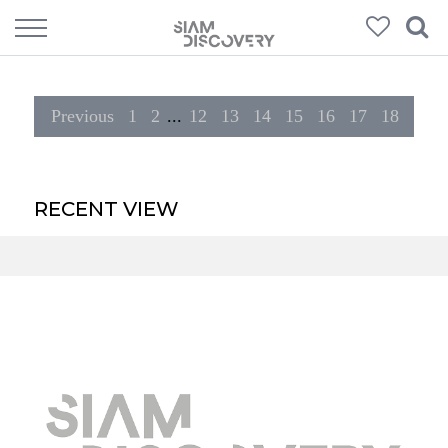
264
Products
Previous
1
2
...
12
13
14
15
16
17
18
RECENT VIEW