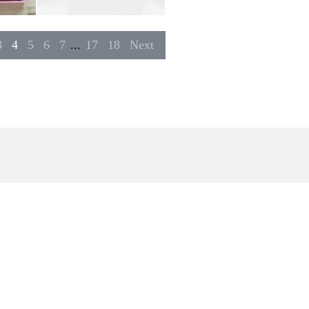
3
4
5
6
7
...
17
18
Next