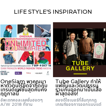
LIFE STYLE'S
INSPIRATION
OneSiam พาคุณมา
Tube Gallery ทำให้
หาตัวตนไร้ขีดจำกัดกับ
แฟชั่นและวัฒนธรรม
เทรนด์แฟชั่นสุดคับคั่ง
รวมกันออกมาเป็นเสื้อ
ฤดูกาลนี้
ผ้าสุดอลัง!
อัพเดทคอลเลคชั่นฮอตๆ
สองดีไซเนอร์ที่ลืมทุกกฎ
A/W 2018 ที่งาน
เกณฑ์ของการออกแบบแต่