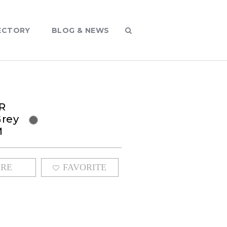
ECTORY
BLOG & NEWS
R
Grey
M
ARE
FAVORITE