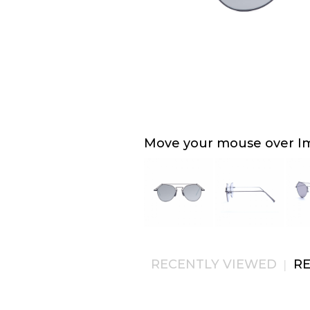
Move your mouse over Ima
RECENTLY VIEWED
R
|