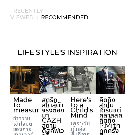
RECENTLY
VIEWED
RECOMMENDED
|
LIFE STYLE'S
INSPIRATION
Made
สตรีท
Here's
คิดถึง
to
สไตล์ตัว
to a
สูทโม
measure
จริงต้อง
Child's
เดิร์นแต่
มา
Mind
คลาสสิค
ทำความ
CAZH
คิดถึง
เพราะวัย
เข้าใจมิติ
สยาม
P.Mith
เด็กคือ
ของการ
ดิสคัฟเว
ทุกครั้ง
พื้นที่การ
เทลเลอร์