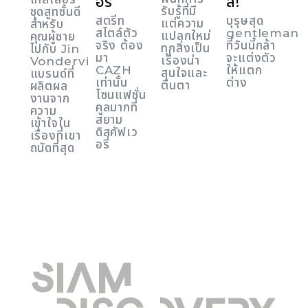
อรี่
สิ!
รับรู้ที่มี
ชุดสูทชั้นดี
สตรีท
บุรุษสุด
แต่ความ
สำหรับ
สไตล์ตัว
gentleman
แปลกใหม่
คุณผู้ชาย
จริง ต้อง
ที่วันนี้กล้า
ทุกสิ่งเป็น
ไปกับ Jin
มา
จะแต่งตัว
เรื่องน่า
Vondervic
CAZH
ให้แตก
สนใจและ
แบรนด์ที่
เท่านั้น
ต่าง
ตื่นตา
ผลิตผล
โซนแฟชั่น
งานจาก
คูลมากที่
ความ
สยาม
เข้าใจใน
ดิสคัฟเว
เรื่องที่เขา
อรี่
ถนัดที่สุด