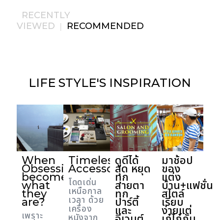
RECENTLY
VIEWED
RECOMMENDED
|
LIFE STYLE'S
INSPIRATION
When
Timeless
ดูดีได้
มาช้อป
Obsession
Accessories
สุด หยุด
ของ
becomes
ทุก
แต่ง
โดดเด่น
what
สายตา
บ้าน+แฟชั่น
เหนือกาล
they
ทุก
สไตล์
เวลา ด้วย
are?
ปาร์ตี้
เรียบ
เครื่อง
และ
ง่ายแต่
เพราะ
อีเวนต์
เก๋ไก๋กับ
หนังจาก