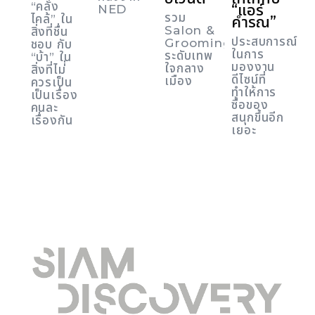
“คลั่ง
“แอร์
NED
รวม
ไคล้” ใน
คำรณ”
Salon &
สิ่งที่ชื่น
ประสบการณ์
Grooming
ชอบ กับ
ในการ
ระดับเทพ
“บ้า” ใน
มองงาน
ใจกลาง
สิ่งที่ไม่่
ดีไซน์ที่
เมือง
ควรเป็น
ทำให้การ
เป็นเรื่อง
ซื้อของ
คนละ
สนุกขึ้นอีก
เรื่องกัน
เยอะ