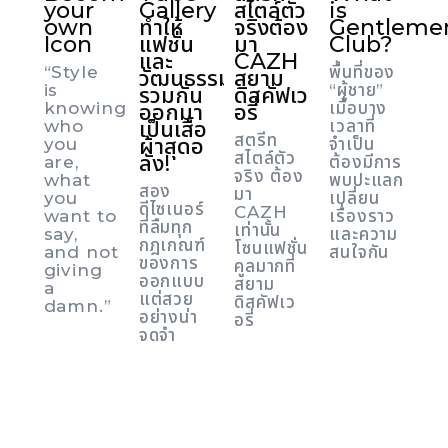
your
Gallery
สไตล์ตัว
is
own
ทำให้
จริงต้อง
Gentlemen
Icon
แฟชั่น
มา
Club?
และ
CAZH
“Style
พื้นที่ของ
วัฒนธรรม
สยาม
is
“ผู้ชาย”
รวมกัน
ดิสคัฟเว
knowing
เมื่อบาง
ออกมา
อรี่
who
เป็นเสื้อ
เวลาที่
สตรีท
ผ้าสุดอ
you
จำเป็น
สไตล์ตัว
ลัง!
are,
ต้องมีการ
จริง ต้อง
what
พบปะแลก
สอง
มา
you
เปลี่ยน
ดีไซเนอร์
CAZH
want to
เรื่องราว
ที่ลืมทุก
เท่านั้น
say,
และความ
กฎเกณฑ์
โซนแฟชั่น
and not
สนใจกัน
ของการ
คูลมากที่
giving
ออกแบบ
สยาม
a
แต่สวย
ดิสคัฟเว
damn.”
อย่างน่า
อรี่
จดจำ