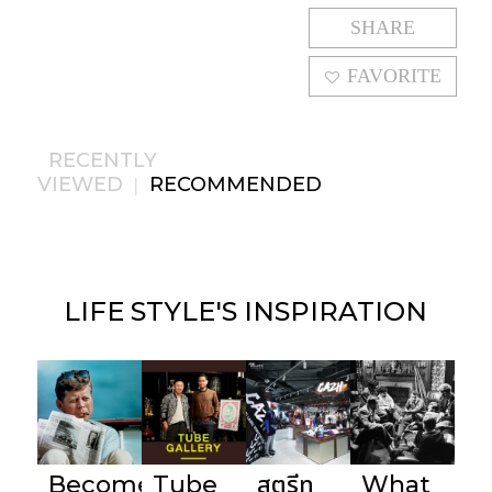
SHARE
FAVORITE
RECENTLY
VIEWED
RECOMMENDED
|
LIFE STYLE'S
INSPIRATION
Become
Tube
สตรีท
What