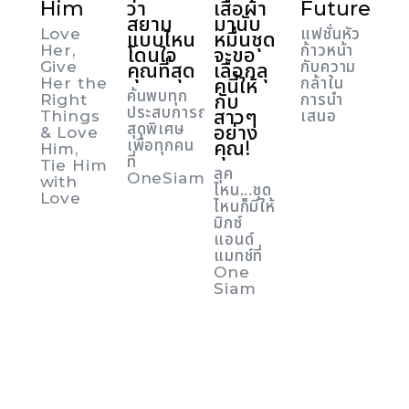
Him
ว่า
เสื้อผ้า
Future
สยาม
มานับ
Love
แฟชั่นหัว
แบบไหน
หมื่นชุด
Her,
ก้าวหน้า
โดนใจ
จะขอ
Give
กับความ
คุณที่สุด
เลือกลุ
Her the
คนี้ให้
กล้าใน
ค้นพบทุก
กับ
Right
การนำ
ประสบการณ์
สาวๆ
Things
เสนอ
สุดพิเศษ
อย่าง
& Love
เพื่อทุกคน
คุณ!
Him,
ที่
Tie Him
ลุค
OneSiam
with
ไหน...ชุด
Love
ไหนก็มีให้
มิกซ์
แอนด์
แมทช์ที่
One
Siam