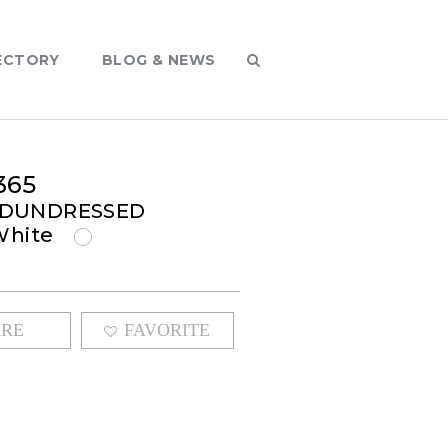
ECTORY
BLOG & NEWS
365
EDUNDRESSED
 White
G
ARE
FAVORITE