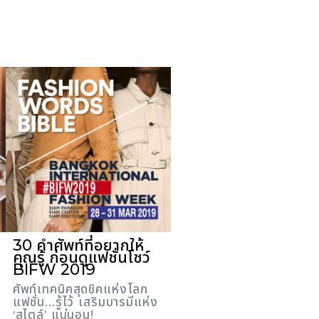
30 คำศัพท์ที่อยากให้
คุณรู้ ก่อนดูแฟชั่นโชว์
BIFW 2019
ศัพท์เทคนิคสุดชิคแห่งโลก
แฟชั่น...รู้ไว้ เสริมบารมีแห่ง
‘สไตล์’ แน่นอน!