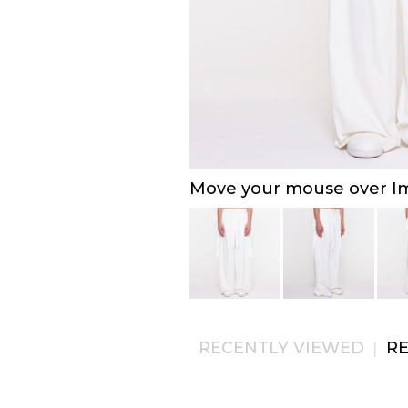
Move your mouse over Ima
RECENTLY VIEWED
R
|