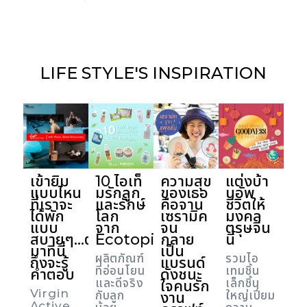
LIFE STYLE'S
INSPIRATION
เข้ายิม
10 ไอเท็
ความสุข
แต่งบ้า
แบบไหน
มรักลูก
ของเธอ
นอัพ
ที่เราจะ
และรักษ์
คือจาน
ชีวิตให้
ได้พัก
โลก
เซรามิค
มงคล
แบบ
จาก
จน
ตรุษจีน
สบายๆ...ต้อง
Ecotopia
กลาย
นี้
มาที่นี่
เป็น
ผลิตภัณฑ์
รวมไอ
ถึงจะรู้
แบรนด์
ที่อ่อนโยน
เทมชิ้น
คำตอบ
ดังชนะ
และดีจริง
เล็กชิ้น
ใจคนรัก
Virgin
กับลูก
งาน
ใหญ่เปี่ยม
Active