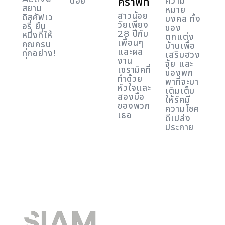
คราฟท์
น้อย
ความ
สยาม
หมาย
สาวน้อย
ดิสคัฟเว
มงคล ทั้ง
วัยเพียง
อรี่ ยืน
ของ
28 ปีกับ
หนึ่งที่ให้
ตกแต่ง
เพื่อนๆ
คุณครบ
บ้านเพื่อ
และผล
ทุกอย่าง!
เสริมฮวง
งาน
จุ้ย และ
เซรามิคที่
ของพก
ทำด้วย
พาที่จะมา
หัวใจและ
เติมเต็ม
สองมือ
ให้รัศมี
ของพวก
ความโชค
เธอ
ดีเปล่ง
ประกาย