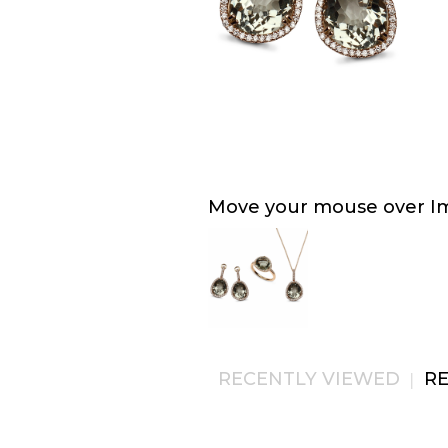
Move your mouse over Ima
RECENTLY VIEWED
R
|