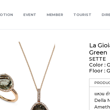
OTION
EVENT
MEMBER
TOURIST
DIR
La Gioi
Green
SETTE
Color :
Floor : 
PRODUC
แหวน ต่า
Della 
Amethys