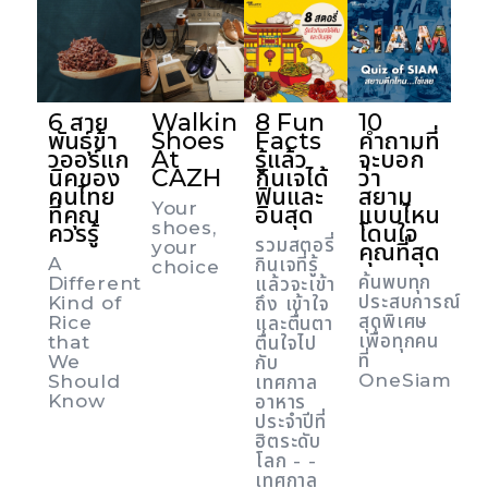
6 สาย
Walkin
8 Fun
10
พันธุ์ข้า
Shoes
Facts
คำถามที่
วออร์แก
At
รู้แล้ว
จะบอก
นิคของ
CAZH
กินเจได้
ว่า
คนไทย
ฟินและ
สยาม
Your
ที่คุณ
อินสุด
แบบไหน
shoes,
ควรรู้
โดนใจ
รวมสตอรี่
your
คุณที่สุด
A
กินเจที่รู้
choice
ค้นพบทุก
Different
แล้วจะเข้า
ประสบการณ์
Kind of
ถึง เข้าใจ
สุดพิเศษ
Rice
และตื่นตา
เพื่อทุกคน
that
ตื่นใจไป
ที่
We
กับ
OneSiam
Should
เทศกาล
Know
อาหาร
ประจำปีที่
ฮิตระดับ
โลก - -
เทศกาล