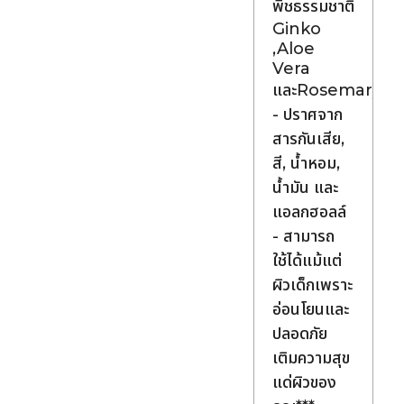
พืชธรรมชาติ
Ginko
,Aloe
Vera
และRosemary
- ปราศจาก
สารกันเสีย,
สี, น้ำหอม,
น้ำมัน และ
แอลกฮอลล์
- สามารถ
ใช้ได้แม้แต่
ผิวเด็กเพราะ
อ่อนโยนและ
ปลอดภัย
เติมความสุข
แด่ผิวของ