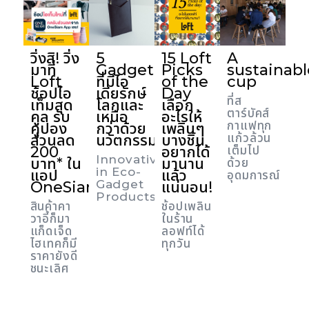
วิ่งสิ! วิ่ง
5
15 Loft
A
มาที่
Gadget
Picks
sustainabl
Loft
ที่มีไอ
of the
cup
ช้อปไอ
เดียรักษ์
Day
ที่ส
เท็มสุด
โลกและ
เลือก
ตาร์บัคส์
คูล รับ
เหนือ
อะไรให้
กาแฟทุก
คูปอง
กว่าด้วย
เพลินๆ
ส่วนลด
นวัตกรรม
บางชิ้น
แก้วล้วน
200
อยากได้
เต็มไป
Innovative
บาท* ใน
มานาน
ด้วย
in Eco-
แอป
แล้ว
อุดมการณ์
Gadget
OneSiam!!
แน่นอน!
Products
สินค้าคา
ช้อปเพลิน
วาอี้ก็มา
ในร้าน
แก็ดเจ็ด
ลอฟท์ได้
ไฮเทคก็มี
ทุกวัน
ราคายังดี
ชนะเลิศ