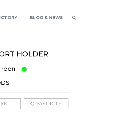
ECTORY
BLOG & NEWS
ORT HOLDER
 Green
ODS
ARE
FAVORITE