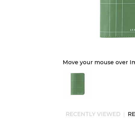
Move your mouse over Ima
RECENTLY VIEWED
R
|