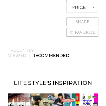
PRICE
SHARE
FAVORITE
RECENTLY
VIEWED
RECOMMENDED
|
LIFE STYLE'S
INSPIRATION