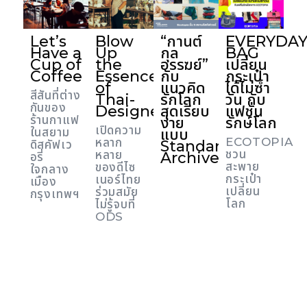
Let’s
Blow
“กานต์
EVERYDA
Have a
Up
กุล
BAG
Cup of
the
อรรฆย์”
เปลี่ยน
Coffee
Essence
กับ
กระเป๋า
of
แนวคิด
ได้ไม่ซ้ำ
สีสันที่ต่าง
Thai-
รักโลก
วัน กับ
กันของ
Designer
สุดเรียบ
แฟชั่น
ร้านกาแฟ
ง่าย
รักษ์โลก
เปิดความ
ในสยาม
แบบ
ECOTOPIA
หลาก
Standard
ดิสคัฟเว
ชวน
หลาย
Archives
อรี่
สะพาย
ของดีไซ
ใจกลาง
กระเป๋า
เนอร์ไทย
เมือง
เปลี่ยน
ร่วมสมัย
กรุงเทพฯ
โลก
ไม่รู้จบที่
ODS