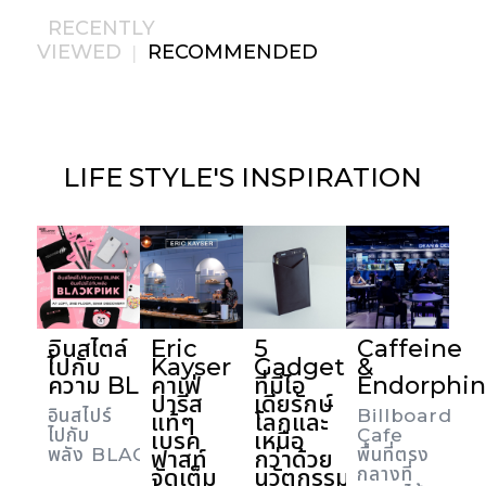
RECENTLY
VIEWED
RECOMMENDED
|
LIFE STYLE'S
INSPIRATION
อินสไตล์
Eric
5
Caffeine
ไปกับ
Kayser
Gadget
&
ความ BLINK
คาเฟ่
ที่มีไอ
Endorphi
ปารีส
เดียรักษ์
อินสไปร์
Billboard
แท้ๆ
โลกและ
ไปกับ
Cafe
เบรค
เหนือ
พลัง BLACKPINK
พื้นที่ตรง
ฟาสท์
กว่าด้วย
จัดเต็ม
นวัตกรรม
กลางที่