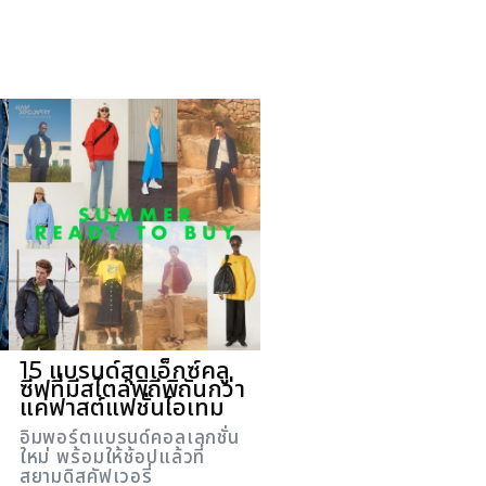
15 แบรนด์สุดเอ็กซ์คลู
ซีฟที่มีสไตล์พิถีพิถันกว่า
แค่ฟาสต์แฟชั่นไอเทม
อิมพอร์ตแบรนด์คอลเลกชั่น
ใหม่ พร้อมให้ช้อปแล้วที่
สยามดิสคัฟเวอรี่