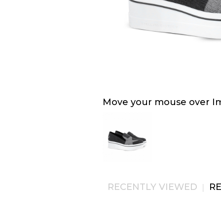
Move your mouse over Ima
RECENTLY VIEWED
R
|