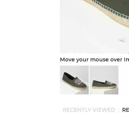
Move your mouse over Ima
RECENTLY VIEWED
R
|