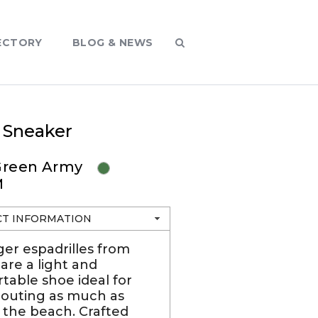
ECTORY
BLOG & NEWS
n Sneaker
 Green Army
M
T INFORMATION
ger espadrilles from
are a light and
table shoe ideal for
 outing as much as
g the beach. Crafted