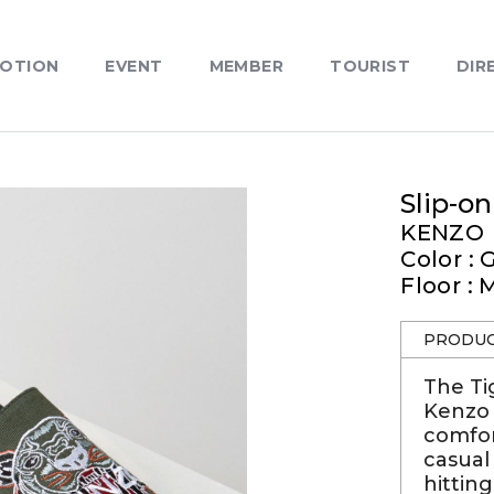
OTION
EVENT
MEMBER
TOURIST
DIR
Slip-o
KENZO
Color :
Floor : 
PRODUC
The Ti
Kenzo 
comfor
casual
hittin