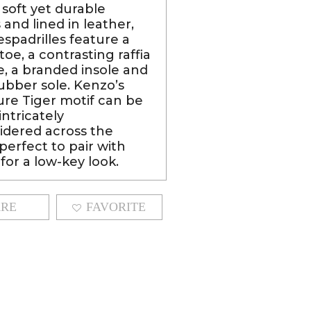
 soft yet durable
 and lined in leather,
espadrilles feature a
oe, a contrasting raffia
e, a branded insole and
rubber sole. Kenzo’s
ure Tiger motif can be
intricately
dered across the
perfect to pair with
for a low-key look.
ARE
FAVORITE