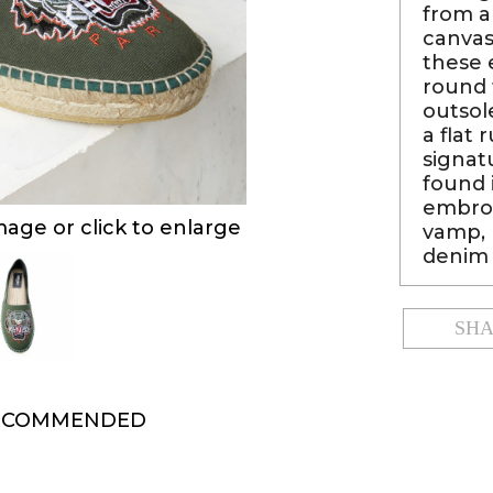
from a
canvas
these 
round t
outsol
a flat 
signat
found 
embroi
ge or click to enlarge
vamp, 
denim 
SH
ECOMMENDED