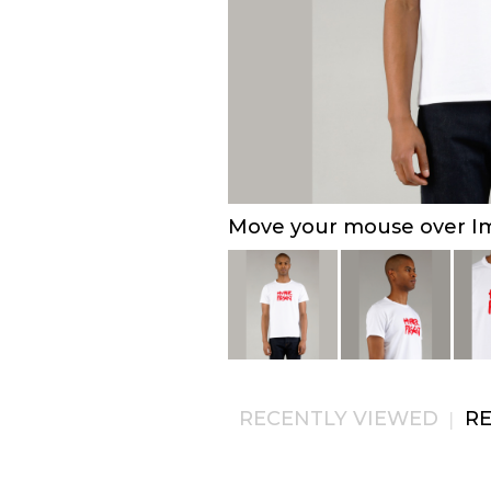
Move your mouse over Ima
RECENTLY VIEWED
R
|