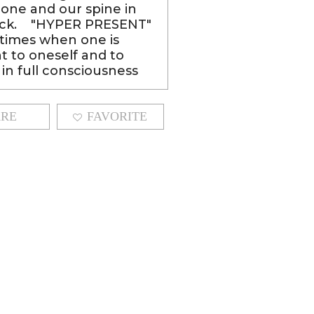
bone and our spine in
ack. "HYPER PRESENT"
 times when one is
t to oneself and to
 in full consciousness
ARE
FAVORITE