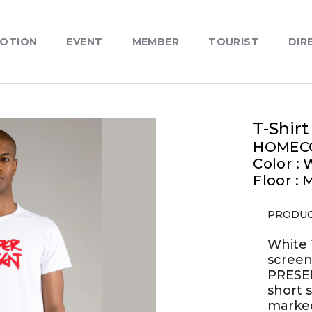
OTION
EVENT
MEMBER
TOURIST
DIR
T-Shirt
HOMEC
Color :
Floor : 
PRODUC
White T
screen
PRESEN
short s
marked