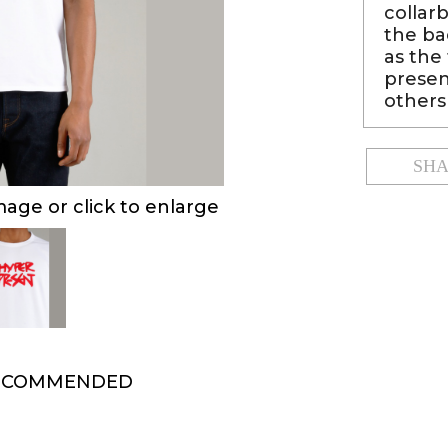
collar
the b
as the
presen
others
SH
ge or click to enlarge
ECOMMENDED