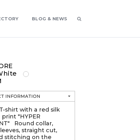
ECTORY
BLOG & NEWS
ORE
 White
M
T INFORMATION
-shirt with a red silk
 print "HYPER
T" Round collar,
leeves, straight cut,
 stitching on the