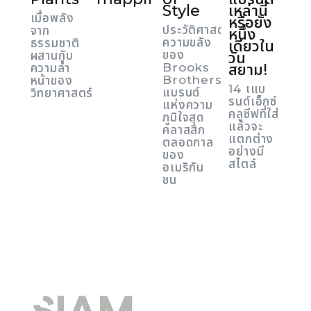
Style
เหล่านี้
เมื่อพลัง
หรือยัง
ประวัติศาสตร์
จาก
หนึ่ง
ความขลัง
ธรรมชาติ
เดียวใน
ของ
ผสานกับ
วัน
Brooks
สยาม!
ความล้ำ
Brothers
หน้าของ
14 เแบ
แบรนด์
วิทยาศาสตร์
รนด์เอ็กซ์
แห่งความ
คลูซีฟที่ใส่
ภูมิใจสุด
แล้วจะ
คลาสสิก
แตกต่าง
ตลอดกาล
อย่างมี
ของ
สไตล์
อเมริกัน
ชน