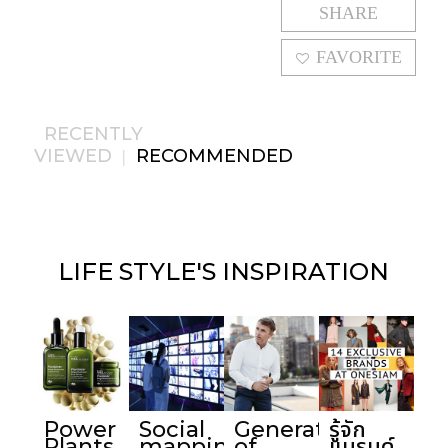
SHARE
FAVORITE
RECENTLY
VIEWED
RECOMMENDED
|
LIFE STYLE'S
INSPIRATION
Power
Social
Generations
รู้จัก
Plants
mapping
of
แบรนด์