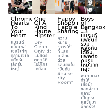
Chrome
One
Happy
Boys
Hearts
Of A
Shopping,
of
To
Kind
Happier
Bangkok
Your
Haute
Sharing
…3
Heart
Hipster
แบรนด์
ความ
แฟชั่นที่
แบรนด์
Dry
หมาย
รวม
แอ็กเซส
Clean
“การให้”
พลังกัน
เซอรี่เท่ๆ
Only ตัว
ที่แลก
ได้อิม
คู่กายเซเล
แม่สตรี
แพคต่อ
เปลี่ยน
คนรุ่น
บทั้งรุ่น
ตกูตูร์ที่
ด้วย
ใหม่มาก
เล็กรุ่น
ไม่มีใคร
รสนิยมใน
ที่สุด
ใหญ่
เหมือน
“ปันกัน
Share-
พวกเขาจะ
rity
ทำให้
Room”
เสื้อผ้า
ของผู้ชาย
กลาย
เป็นกระ
แสขึ้นมา
อีกครั้ง!