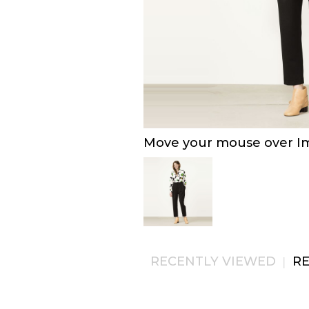
Move your mouse over Ima
RECENTLY VIEWED
R
|