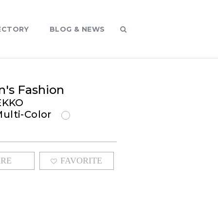
ECTORY
BLOG & NEWS
's Fashion
EKKO
Multi-Color
G
ARE
FAVORITE