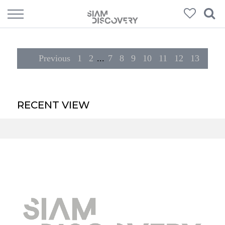
189
Products
Previous
1
2
...
7
8
9
10
11
12
13
RECENT VIEW