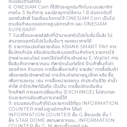
ทะเบียนตามลำดับ
6. ONESIAM Coin ที่ได้รับจะถูกบันทึกในระบบสมาชิก
ภายใน 3 วันทำการ และมีอายุการใช้งาน 1 ปี นับจากวันที่
แลกรับสิทธิ์ โดยเงื่อนไขการใช้ ONESIAM Coin เป็นไป
ตามข้อกำหนดของทางศูนย์การค้าฯ และ ONESIAM
SUPERAPP
7. ใบเสร็จและเซลล์สลิปที่นำมาแลกรับโปรโมชั่นนี้แล้ว ไม่
สามารถแลกรับโปรโมชั่นอื่นๆ ของธนาคารได้
8. รายการแบ่งจ่ายรายเดือน KBANK SMART PAY การ
ซื้อบัตรกำนัล หรือบัตรเติมเงินของร้านค้าต่างๆ รายการใช้
จ่ายผ่านออนไลน์ ยอดใช้จ่ายที่ชำระเงินผ่าน E-Wallet การ
ซื้อสินค้าจากพารากอน ดีพาร์ทเม้นท์สโตร์ ร้านค้าพื้นที่เช่า
ของห้างฯ ร้านทอง การซื้อเพื่อการค้า/ ขายส่ง/ การซื้อสินค้า
เพื่อขายต่อเชิงพาณิชย์ การชำระค่าสาธารณูปโภค หรือ ซื้อ
เพื่อการลงทุน เช่น การซื้อหน่วยลงทุน ค่าประกันชีวิต ค่าน้ำ
ค่าไฟ ค่าโทรศัพท์มือถือ เป็นต้น การซื้อบัตรเติมเงิน
โทรศัพท์ การแลกเปลี่ยนเงิน (EXCHANGE) ไม่สามารถ
ร่วมรายการส่งเสริมการขายนี้ได้
9. ตรวจสอบร้านค้าที่ร่วมรายการได้ที่จุด INFORMATION
COUNTER ภายในศูนย์การค้าฯ ได้แก่
INFORMATION COUNTER ชั้น G ฝั่งนอร์ธ ชั้น 1
ฝั่ง STAR DOME สยามพารากอน , INFORMATION
COUNTER ชั้น G, M สยามเซ็นเตอร์ และ