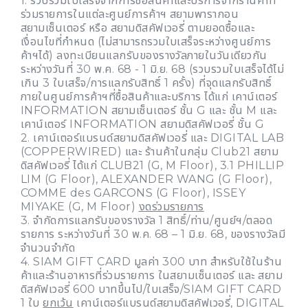
1. รวบรวมใบเสร็จจากการซื้อสินค้าและบริการจากร้านค้าที่
ร่วมรายการในแต่ละศูนย์การค้าฯ สยามพารากอน
สยามเซ็นเตอร์ หรือ สยามดิสคัฟเวอรี่ ตามยอดซื้อและ
เงื่อนไขที่กำหนด (ไม่สามารถรวมใบเสร็จระหว่างศูนย์การ
ค้าฯได้) ลงทะเบียนแลกรับของรางวัลภายในวันเดียวกัน
ระหว่างวันที่ 30 พ.ค. 68 - 1 มิ.ย. 68 (รวบรวมใบเสร็จได้ไม่
เกิน 3 ใบเสร็จ/การแลกรับสิทธิ์ 1 ครั้ง) ที่จุดแลกรับสิทธิ์
ภายในศูนย์การค้าฯที่ซื้อสินค้าและบริการ ได้แก่ เคาน์เตอร์
INFORMATION สยามเซ็นเตอร์ ชั้น G และ ชั้น M และ
เคาน์เตอร์ INFORMATION สยามดิสคัฟเวอรี่ ชั้น G
2. เคาน์เตอร์แบรนด์สยามดิสคัฟเวอรี่ และ DIGITAL LAB
(COPPERWIRED) และ ร้านค้าในกลุ่ม Club21 สยาม
ดิสคัฟเวอรี่ ได้แก่ CLUB21 (G, M Floor), 3.1 PHILLIP
LIM (G Floor), ALEXANDER WANG (G Floor),
COMME des GARCONS (G Floor), ISSEY
MIYAKE (G, M Floor)
งดร่วมรายการ
3. จำกัดการแลกรับของรางวัล 1 สิทธิ์/ท่าน/ศูนย์ฯ/ตลอด
รายการ ระหว่างวันที่ 30 พ.ค. 68 – 1 มิ.ย. 68, ของรางวัลมี
จำนวนจำกัด
4. SIAM GIFT CARD มูลค่า 300 บาท สำหรับใช้ในร้าน
ค้าและร้านอาหารที่ร่วมรายการ ในสยามเซ็นเตอร์ และ สยาม
ดิสคัฟเวอรี่ 600 บาทขึ้นไป/ใบเสร็จ/SIAM GIFT CARD
1 ใบ
ยกเว้น
เคาน์เตอร์แบรนด์สยามดิสคัฟเวอรี่, DIGITAL