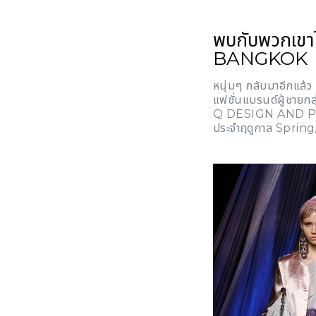
พบกับพวกเขาไ
BANGKOK
หนุ่มๆ กลับมาอีกแล้ว 
แฟชั่นแบรนด์ผู้ชาย
Q DESIGN AND PLA
ประจำฤดูกาล Spri