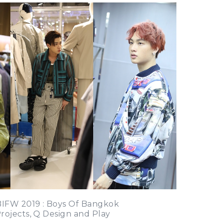
น BIFW 2019 : Boys Of Bangkok
rojects, Q Design and Play