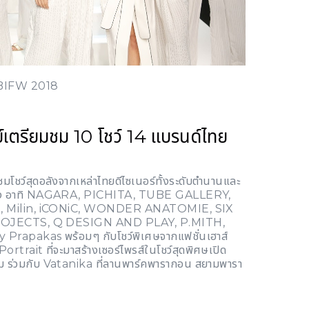
BIFW 2018
์เตรียมชม 10 โชว์ 14 แบรนด์ไทย
สชมโชว์สุดอลังจากเหล่าไทยดีไซเนอร์ทั้งระดับตำนานและ
ง อาทิ
NAGARA, PICHITA, TUBE GALLERY,
, Milin, iCONiC, WONDER ANATOMIE, SIX
ROJECTS, Q DESIGN AND PLAY, P.MITH,
y Prapakas
พร้อมๆ กับโชว์พิเศษจากแฟชั่นเฮาส์
Portrait
ที่จะมาสร้างเซอร์ไพรส์ในโชว์สุดพิศษเปิด
คม ร่วมกับ
Vatanika
ที่ลานพาร์คพารากอน สยามพารา