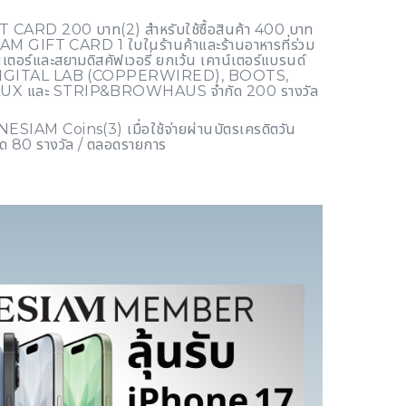
 CARD 200 บาท(2) สำหรับใช้ซื้อสินค้า 400 บาท
 SIAM GIFT CARD 1 ใบในร้านค้าและร้านอาหารที่ร่วม
ตอร์และสยามดิสคัฟเวอรี่ ยกเว้น เคาน์เตอร์แบรนด์
ี่, DIGITAL LAB (COPPERWIRED), BOOTS,
UX และ STRIP&BROWHAUS จำกัด 200 รางวัล
NESIAM Coins(3) เมื่อใช้จ่ายผ่านบัตรเครดิตวัน
ด 80 รางวัล / ตลอดรายการ