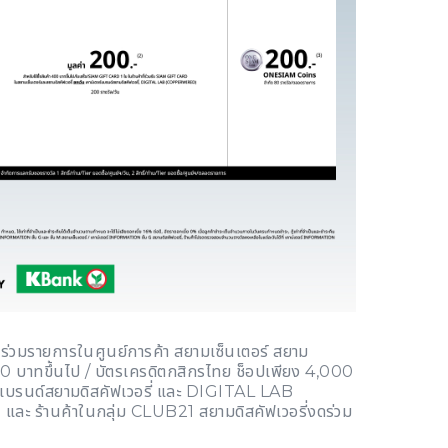
ที่ร่วมรายการในศูนย์การค้า สยามเซ็นเตอร์ สยาม
00 บาทขึ้นไป / บัตรเครดิตกสิกรไทย ช็อปเพียง 4,000
ร์แบรนด์สยามดิสคัฟเวอรี่ และ DIGITAL LAB
ร้านค้าในกลุ่ม CLUB21 สยามดิสคัฟเวอรี่งดร่วม