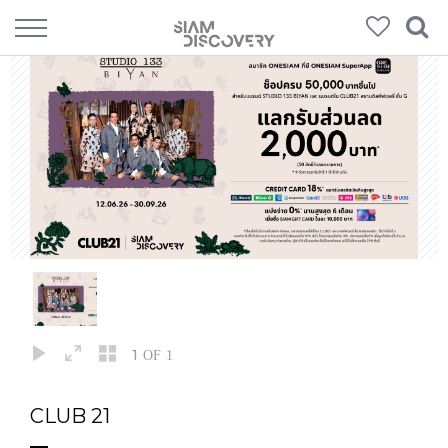
1
OF 1
CLUB 21