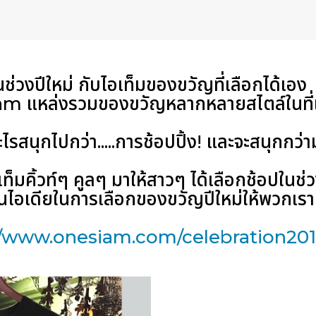
่วงปีใหม่ กับไอเท็มของขวัญที่เลือกได้เอง
iam แหล่งรวมของขวัญหลากหลายสไตล์ในที่เ
รสนุกไปกว่า.....การช้อปปิ้ง! และจะสนุกกว่ามั
คิ้วท์ๆ คูลๆ มาให้สาวๆ ได้เลือกช้อปในช่
ูเป็นไอเดียในการเลือกของขวัญปีใหม่ให้พวกเรา
//www.onesiam.com/celebration20