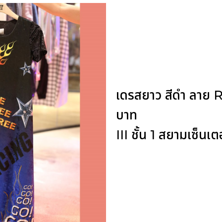
เดรสยาว สีดำ ลาย 
บาท
III ชั้น 1 สยามเซ็นเต