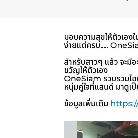
มอบความสุขให้ตัวเองในช
ง่ายแต่ครบ..... OneS
สำหรับสาวๆ แล้ว จะมีอะไ
ขวัญให้ตัวเอง
OneSiam รวบรวมไอเท็ม
หนุ่มคู่ใจที่แสนดี มาด
ข้อมูลเพิ่มเติม
https: