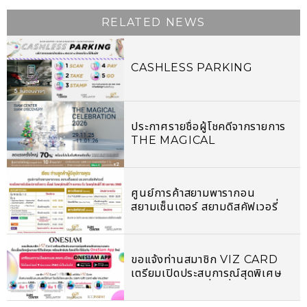
RELATED NEWS
CASHLESS PARKING
ประกาศรายชื่อผู้โชคดีจากรายการ
THE MAGICAL
CELEBRATION 2026
ศูนย์การค้าสยามพารากอน
สยามเซ็นเตอร์ สยามดิสคัฟเวอรี่
และไอคอนสยาม ขอแจ้งขยายวัน
ปิดบริการชั่วคราว
ขอแจ้งท่านสมาชิก VIZ CARD
เตรียมเปิดประสบการณ์สุดพิเศษ
คัดสรรมาเฉพาะที่จะเชื่อมโลกคู่
ขนานมาไว้ในมือคุณ พร้อมสิทธิ