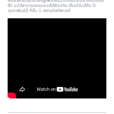
คอลเล็คชั่นสุดเอ็กซ์คลูซีฟลายแมวเกรียนชวนช้างขึ้นรถตุ๊ก
ตุ๊ก มาให้สาวกของแบรนด์ได้ช้อปกัน ตั้งแต่วันนี้ถึง 15
กุมภาพันธ์นี้ ที่ชั้น G สยามดิสคัฟเวอรี่