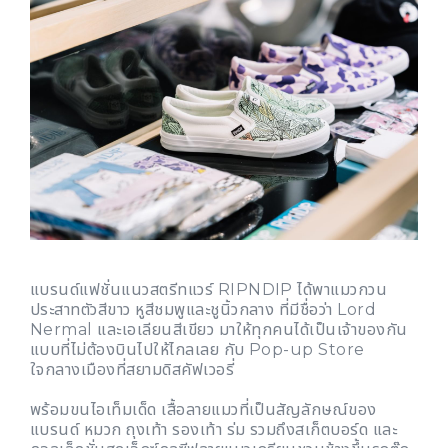
แบรนด์แฟชั่นแนวสตรีทแวร์ RIPNDIP ได้พาแมวกวน
ประสาทตัวสีขาว หูสีชมพูและชูนิ้วกลาง ที่มีชื่อว่า Lord
Nermal และเอเลียนสีเขียว มาให้ทุกคนได้เป็นเจ้าของกัน
แบบที่ไม่ต้องบินไปให้ไกลเลย กับ Pop-up Store
ใจกลางเมืองที่สยามดิสคัฟเวอรี่
พร้อมขนไอเท็มเด็ด เสื้อลายแมวที่เป็นสัญลักษณ์ของ
แบรนด์ หมวก ถุงเท้า รองเท้า ร่ม รวมถึงสเก็ตบอร์ด และ