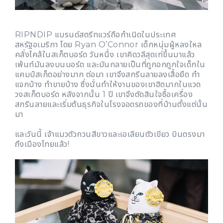
RIPNDIP แบรนด์สตรีทแวร์ถือกำเนิดในประเทศ
สหรัฐอเมริกา โดย Ryan O’Connor เด็กหนุ่มผู้หลงใหล
คลั่งไคล้ในสเก็ตบอร์ด วันหนึ่ง เขาคิดวลีสุดเท่ขึ้นมาแล้ว
เพ้นท์มันลงบนบอร์ด และมันกลายเป็นที่ถูกอกถูกใจเด็กใน
แคมป์สเก็ตอย่างมาก ต่อมา เขาจึงสกรีนลายลงเสื้อยืด ทำ
แจกบ้าง ทำขายบ้าง ซึ่งนั่นทำให้งานของเขาฮิตมากในแวด
วงสเก็ตบอร์ด หลังจากนั้น 1 ปี เขาจึงตัดสินใจซื้อเครื่อง
สกรีนลายและเริ่มต้นธุรกิจในโรงจอดรถของที่บ้านตั้งแต่นั้น
มา
และวันนี้ เจ้าแมวตัวกวนสีขาวและเอเลียนตัวเขียว บินตรงมา
ถึงเมืองไทยแล้ว!